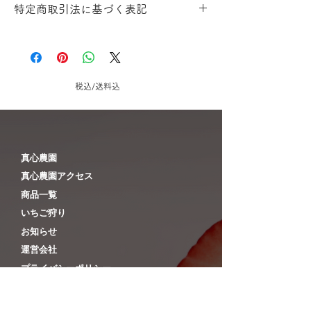
特定商取引法に基づく表記
引き渡し時期
「ヤマト運輸」でのお届けとなりま
す。
お客様による宅配便会社のご指定はお
税込/送料込
受けできませんのでご了承ください。
◆お届け日指定なしの場合
基本的には、ご入金確認後1～5営業日
の出荷となります。
​真心農園
（商品により異なります。また、休業
​真心農園アクセス
日の発送作業は致しておりませんの
​商品一覧
で、ご注意ください）
​いちご狩り
◆お届け日指定ありの場合
​お知らせ
あらかじめご指定いただいた日のお届
​運営会社
け日に届くよう出荷いたします。
（ご入金の確認が完了していない場合
​プライバシーポリシー
は発送致しませんのでご注意下さ
特定商取引に基づく表記
い。）
​ご利用案内