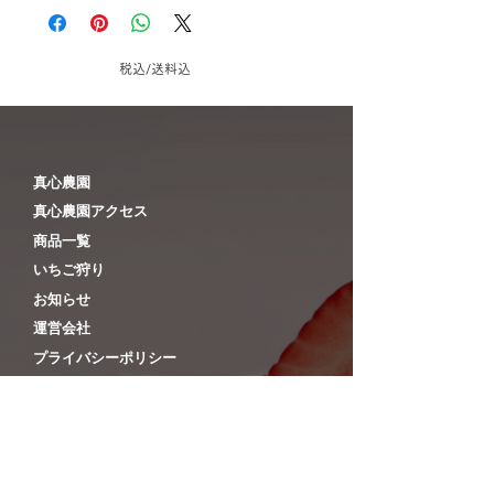
「ヤマト運輸」でのお届けとなりま
す。
お客様による宅配便会社のご指定はお
税込/送料込
受けできませんのでご了承ください。
◆お届け日指定なしの場合
基本的には、ご入金確認後1～5営業日
の出荷となります。
​真心農園
（商品により異なります。また、休業
​真心農園アクセス
日の発送作業は致しておりませんの
​商品一覧
で、ご注意ください）
​いちご狩り
◆お届け日指定ありの場合
​お知らせ
あらかじめご指定いただいた日のお届
​運営会社
け日に届くよう出荷いたします。
（ご入金の確認が完了していない場合
​プライバシーポリシー
は発送致しませんのでご注意下さ
特定商取引に基づく表記
い。）
​ご利用案内
【お届けお時間について】
◎下記時間帯よりお選びいただけま
す。入力画面でご指定下さい。