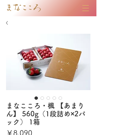
まなこころ・楓 【あまり
ん】 560g（1段詰め×2パ
ック） 1箱
価
￥8,090