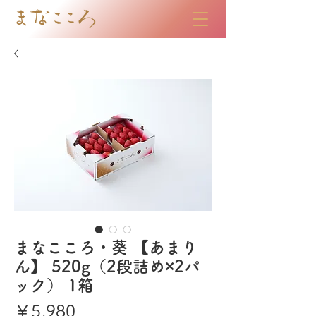
まなこころ・葵 【あまり
ん】 520g（2段詰め×2パ
ック） 1箱
価
￥5,980