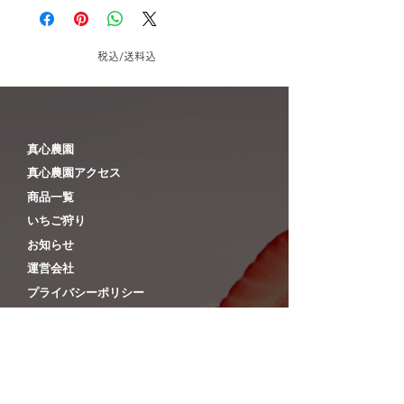
「ヤマト運輸」でのお届けとなりま
す。
お客様による宅配便会社のご指定はお
税込/送料込
受けできませんのでご了承ください。
◆お届け日指定なしの場合
基本的には、ご入金確認後1～5営業日
の出荷となります。
​真心農園
（商品により異なります。また、休業
​真心農園アクセス
日の発送作業は致しておりませんの
​商品一覧
で、ご注意ください）
​いちご狩り
◆お届け日指定ありの場合
​お知らせ
あらかじめご指定いただいた日のお届
​運営会社
け日に届くよう出荷いたします。
（ご入金の確認が完了していない場合
​プライバシーポリシー
は発送致しませんのでご注意下さ
特定商取引に基づく表記
い。）
​ご利用案内
【お届けお時間について】
◎下記時間帯よりお選びいただけま
す。入力画面でご指定下さい。