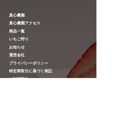
基本的には、ご入金確認後1～5営業日
の出荷となります。
​真心農園
（商品により異なります。また、休業
​真心農園アクセス
日の発送作業は致しておりませんの
​商品一覧
で、ご注意ください）
​いちご狩り
◆お届け日指定ありの場合
​お知らせ
あらかじめご指定いただいた日のお届
​運営会社
け日に届くよう出荷いたします。
（ご入金の確認が完了していない場合
​プライバシーポリシー
は発送致しませんのでご注意下さ
特定商取引に基づく表記
い。）
​ご利用案内
【お届けお時間について】
◎下記時間帯よりお選びいただけま
す。入力画面でご指定下さい。
CONTACT
​0493-77-3479 （
03-
または
｜指定なし｜午前中（9-12時）｜
6869-8062
）
｜14時-16時｜16時-18時｜18時-20時
｜19時-21時｜