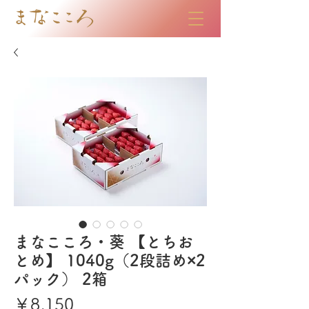
まなこころ・葵 【とちお
とめ】 1040g（2段詰め×2
パック） 2箱
価
￥8,150