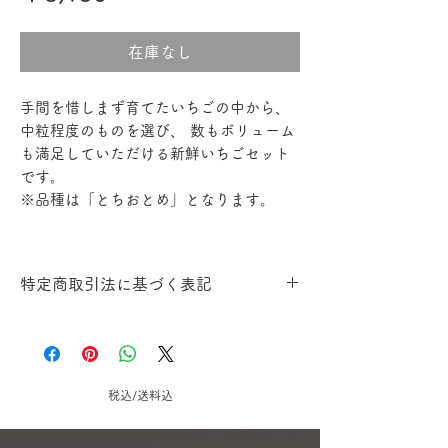
格
在庫なし
手間を惜しまず育てたいちごの中から、
中粒程度のものを選び、 数もボリューム
も満足していただける新鮮いちごセット
です。
※品種は「とちおとめ」となります。
特定商取引法に基づく表記
引き渡し時期
「ヤマト運輸」でのお届けとなりま
す。
お客様による宅配便会社のご指定はお
税込/送料込
受けできませんのでご了承ください。
◆お届け日指定なしの場合