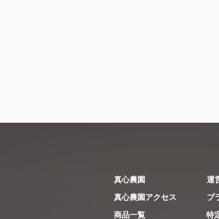
​当農園の今シ
​次シーズンも
​真心農園
​
​真心農園アクセス
​
​商品一覧
特